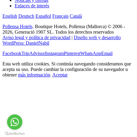
Noticias y ofertas
Enlaces de interés
English
Deutsch
Español
Français
Català
Pollensa Hotels
. Boutique Hotels, Pollensa (Mallorca) © 2006 -
2026, Generació 1907 SL. Todos los derechos reservados
Aviso legal y política de privacidad
|
Diseño web y desarrollo
WordPress:
DanielNabil
Facebook
TripAdvisor
Instagram
Pinterest
WhatsApp
Email
Esta web utiliza cookies. Si continúa navegando consideramos que
acepta su uso. Puede cambiar la configuración de su navegador u
obtener
más información
.
Aceptar