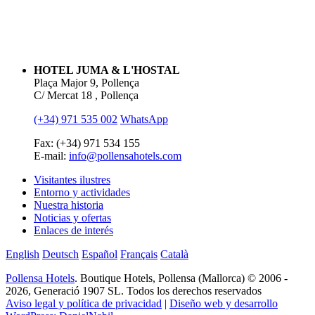
HOTEL JUMA & L'HOSTAL
Plaça Major 9, Pollença
C/ Mercat 18 , Pollença
(+34) 971 535 002
WhatsApp
Fax: (+34) 971 534 155
E-mail:
info@pollensahotels.com
Visitantes ilustres
Entorno y actividades
Nuestra historia
Noticias y ofertas
Enlaces de interés
English
Deutsch
Español
Français
Català
Pollensa Hotels
. Boutique Hotels, Pollensa (Mallorca) © 2006 -
2026, Generació 1907 SL. Todos los derechos reservados
Aviso legal y política de privacidad
|
Diseño web y desarrollo